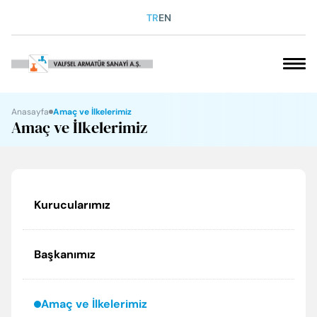
TR
EN
VAKFIMIZ
Anasayfa
Amaç ve İlkelerimiz
Amaç ve İlkelerimiz
SOSYAL SORUMLULUK
KARİYER
Kurucularımız
KURUMSAL
Başkanımız
ÜRÜNLERİMİZ
İLETİŞİM
Amaç ve İlkelerimiz