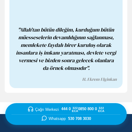
"Allah'tan bütün dileğim, kurduğum bütün
müesseselerin devamlılığının sağlanması,
memlekete faydalı birer kuruluş olarak
insanlara iş imkanı yaratması, devlete vergi
vermesi ve bizden sonra gelecek olanlara
da örnek olmasıdır".
H. Ekrem Elginkan
322
322
444 0
0850 800 0
Çağrı Merkezi
ECA
ECA
Whatsapp
530 708 3030