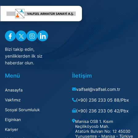
Bizi takip edin,
yeniliklerden ilk siz
haberdar olun.
Menü
İletişim
valfsel@valfsel.com.tr
Anasayfa
Vakfımız
(+90) 236 233 05 88/Pbx
Sosyal Sorumluluk
(+90) 236 233 06 42/Pbx
Elginkan
Manisa OSB 1. Kısım
Keçiliköyosb Mah.
Kariyer
Atatürk Bulvarı No: 12 45030
Yunusemre - Manisa - Türkiye