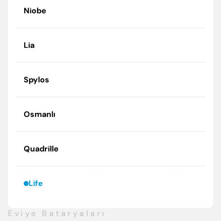
Niobe
Lia
Spylos
Osmanlı
Quadrille
Life
Eviye Bataryaları