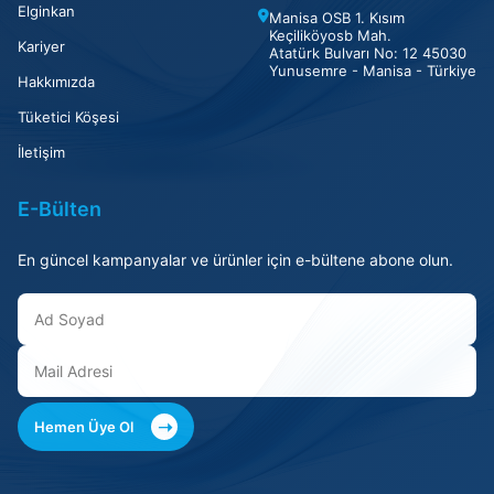
Elginkan
Manisa OSB 1. Kısım
Keçiliköyosb Mah.
Kariyer
Atatürk Bulvarı No: 12 45030
Yunusemre - Manisa - Türkiye
Hakkımızda
Tüketici Köşesi
İletişim
E-Bülten
En güncel kampanyalar ve ürünler için e-bültene abone olun.
➝
Hemen Üye Ol