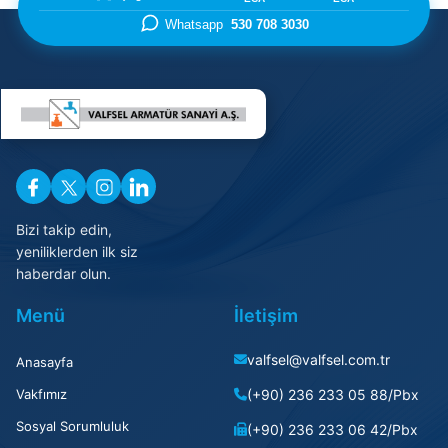
Whatsapp
530 708 3030
Bizi takip edin,
yeniliklerden ilk siz
haberdar olun.
Menü
İletişim
valfsel@valfsel.com.tr
Anasayfa
Vakfımız
(+90) 236 233 05 88/Pbx
Sosyal Sorumluluk
(+90) 236 233 06 42/Pbx