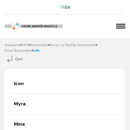
TR
EN
VAKFIMIZ
Anasayfa
YAPI
Armatürler
Banyo ve Mutfak Armatürleri
Eviye Bataryaları
Life
Geri
SOSYAL SORUMLULUK
KARİYER
Icon
KURUMSAL
Myra
ÜRÜNLERİMİZ
İLETİŞİM
Mina