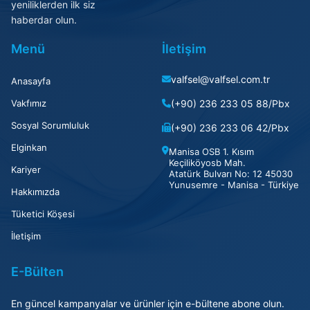
yeniliklerden ilk siz
haberdar olun.
Menü
İletişim
valfsel@valfsel.com.tr
Anasayfa
Vakfımız
(+90) 236 233 05 88/Pbx
Sosyal Sorumluluk
(+90) 236 233 06 42/Pbx
Elginkan
Manisa OSB 1. Kısım
Keçiliköyosb Mah.
Kariyer
Atatürk Bulvarı No: 12 45030
Yunusemre - Manisa - Türkiye
Hakkımızda
Tüketici Köşesi
İletişim
E-Bülten
En güncel kampanyalar ve ürünler için e-bültene abone olun.