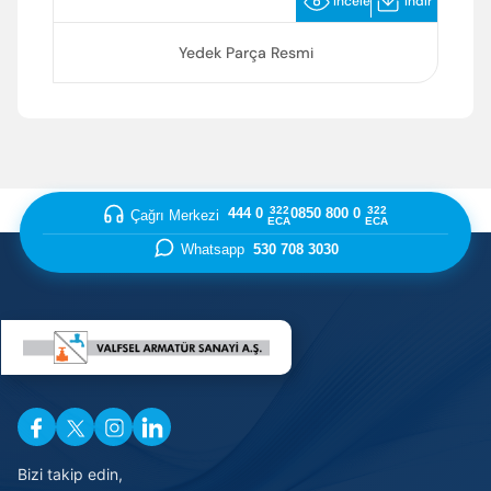
İncele
İndir
Enter’a basıp arayabilir veya ESC ile kapatabilirsiniz
Yedek Parça Resmi
322
322
444 0
0850 800 0
Çağrı Merkezi
ECA
ECA
Whatsapp
530 708 3030
Bizi takip edin,