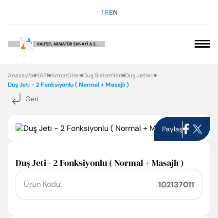
TR
EN
VAKFIMIZ
Anasayfa
YAPI
Armatürler
Duş Sistemleri
Duş Jetleri
Duş Jeti - 2 Fonksiyonlu ( Normal + Masajlı )
Geri
SOSYAL SORUMLULUK
KARİYER
Paylaş
KURUMSAL
Duş Jeti - 2 Fonksiyonlu ( Normal + Masajlı )
ÜRÜNLERİMİZ
Ürün Kodu:
102137011
İLETİŞİM