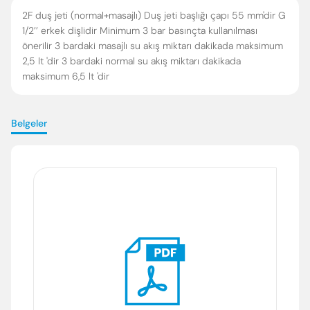
2F duş jeti (normal+masajlı) Duş jeti başlığı çapı 55 mm'dir G
1/2’’ erkek dişlidir Minimum 3 bar basınçta kullanılması
önerilir 3 bardaki masajlı su akış miktarı dakikada maksimum
2,5 lt 'dir 3 bardaki normal su akış miktarı dakikada
maksimum 6,5 lt 'dir
Belgeler