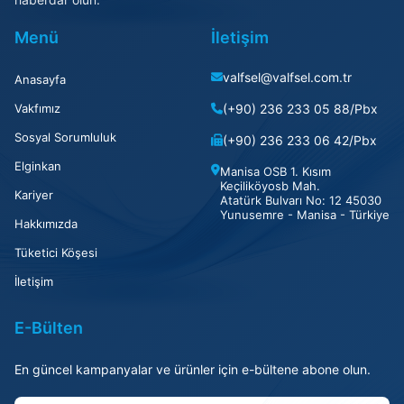
Menü
İletişim
valfsel@valfsel.com.tr
Anasayfa
Vakfımız
(+90) 236 233 05 88/Pbx
Sosyal Sorumluluk
(+90) 236 233 06 42/Pbx
Elginkan
Manisa OSB 1. Kısım
Keçiliköyosb Mah.
Kariyer
Atatürk Bulvarı No: 12 45030
Yunusemre - Manisa - Türkiye
Hakkımızda
Tüketici Köşesi
İletişim
E-Bülten
En güncel kampanyalar ve ürünler için e-bültene abone olun.