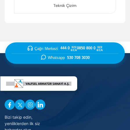
Teknik Çizim
322
322
444 0
0850 800 0
Çağrı Merkezi
ECA
ECA
Whatsapp
530 708 3030
Enter’a basıp arayabilir veya ESC ile kapatabilirsiniz
Bizi takip edin,
yeniliklerden ilk siz
haberdar olun.