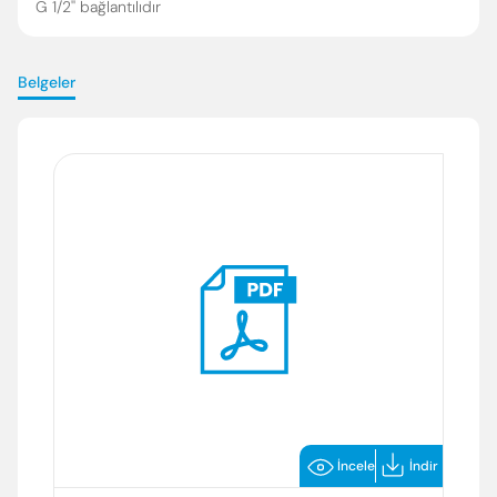
G 1/2'' bağlantılıdır
Belgeler
İncele
İndir