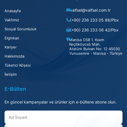
valfsel@valfsel.com.tr
Anasayfa
Vakfımız
(+90) 236 233 05 88/Pbx
Sosyal Sorumluluk
(+90) 236 233 06 42/Pbx
Elginkan
Manisa OSB 1. Kısım
Keçiliköyosb Mah.
Kariyer
Atatürk Bulvarı No: 12 45030
Yunusemre - Manisa - Türkiye
Hakkımızda
Tüketici Köşesi
İletişim
E-Bülten
En güncel kampanyalar ve ürünler için e-bültene abone olun.