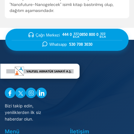
"Nanofuture-Nanogelecek" isimli kitap bastırılmış olup,
dağıtım aşamasındadır.
322
322
444 0
0850 800 0
Çağrı Merkezi
ECA
ECA
Whatsapp
530 708 3030
Enter’a basıp arayabilir veya ESC ile kapatabilirsiniz
Bizi takip edin,
yeniliklerden ilk siz
haberdar olun.
Menü
İletişim