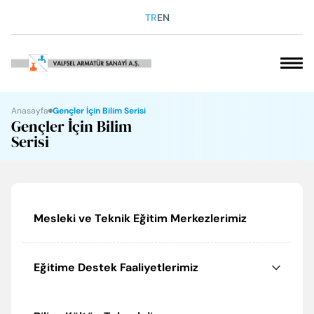
TR
EN
VAKFIMIZ
Anasayfa
Gençler İçin Bilim Serisi
Gençler İçin Bilim
Serisi
SOSYAL SORUMLULUK
KARİYER
Mesleki ve Teknik Eğitim Merkezlerimiz
KURUMSAL
ÜRÜNLERİMİZ
Eğitime Destek Faaliyetlerimiz
İLETİŞİM