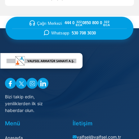
322
322
444 0
0850 800 0
Çağrı Merkezi
ECA
ECA
Whatsapp
530 708 3030
Enter’a basıp arayabilir veya ESC ile kapatabilirsiniz
Bizi takip edin,
yeniliklerden ilk siz
haberdar olun.
Menü
İletişim
valfsel@valfsel.com.tr
Anasayfa