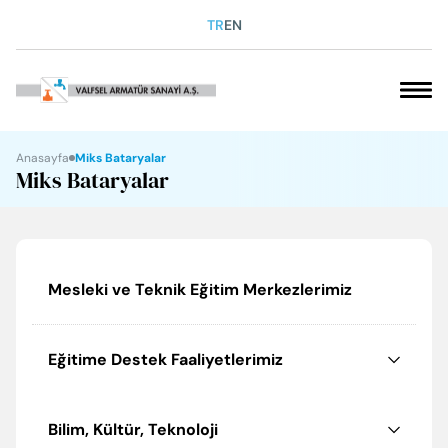
TR
EN
VAKFIMIZ
Anasayfa
Miks Bataryalar
Miks Bataryalar
SOSYAL SORUMLULUK
KARİYER
Mesleki ve Teknik Eğitim Merkezlerimiz
KURUMSAL
Eğitime Destek Faaliyetlerimiz
ÜRÜNLERİMİZ
İLETİŞİM
Bilim, Kültür, Teknoloji